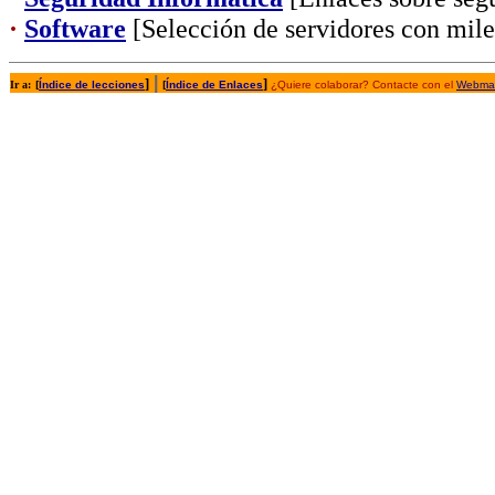
·
Software
[Selección de servidores con mil
|
]
]
Ir a:
[
Índice de lecciones
[
Índice de Enlaces
¿Quiere colaborar? Contacte con el
Webmas