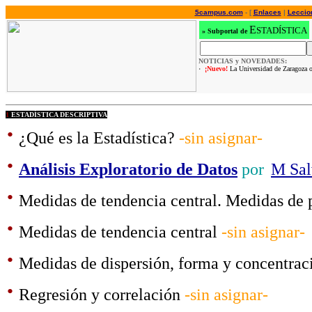
5campus.com
- [
Enlaces
|
Leccio
E
STADÍSTICA
»
Subportal de
NOTICIAS y NOVEDADES:
·
¡Nuevo!
La Universidad de Zaragoza o
1
ESTADÍSTICA DESCRIPTIVA
·
¿Qué es la Estadística?
-sin asignar-
·
Análisis Exploratorio de Datos
por
M Sal
·
Medidas de tendencia central. Medidas de 
·
Medidas de tendencia central
-sin asignar-
·
Medidas de dispersión, forma y concentra
·
Regresión y correlación
-sin asignar-