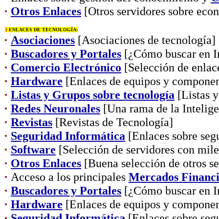
·
Otros Enlaces
[Otros servidores sobre eco
3
ENLACES DE TECNOLOGÍA:
·
Asociaciones
[Asociaciones de tecnología]
·
Buscadores y Portales
[¿Cómo buscar en In
·
Comercio Electrónico
[Selección de enlac
·
Hardware
[Enlaces de equipos y componen
·
Listas y Grupos sobre tecnología
[Listas y
·
Redes Neuronales
[Una rama de la Inteligen
·
Revistas
[Revistas de Tecnología]
·
Seguridad Informática
[Enlaces sobre segu
·
Software
[Selección de servidores con mil
·
Otros Enlaces
[Buena selección de otros se
·
Acceso a los principales
Mercados Financi
·
Buscadores y Portales
[¿Cómo buscar en In
·
Hardware
[Enlaces de equipos y componen
·
Seguridad Informática
[Enlaces sobre segu