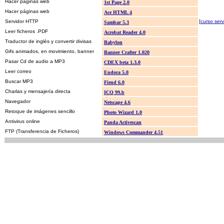
Hacer páginas web
1st Page 2.0
Hacer páginas web
Ace HTML 4
Servidor HTTP
[
curso serv
Sambar 5.3
Leer ficheros .PDF
Acrobat Reader 4.0
Traductor de inglés y convertir divisas
Babylon
Gifs animados, en movimiento, banner
Banner Crafter 1.020
Pasar Cd de audio a MP3
CDEX beta 1.3.0
Leer correo
Eudora 5.0
Buscar MP3
Fiend 6.0
Charlas y mensajería directa
ICQ 99.b
Navegador
Netscape 4.6
Retoque de imágenes sencillo
Photo Wizard 1.0
Antivirus online
Panda Activescan
FTP (Transferencia de Ficheros)
Windows Commander 4.51