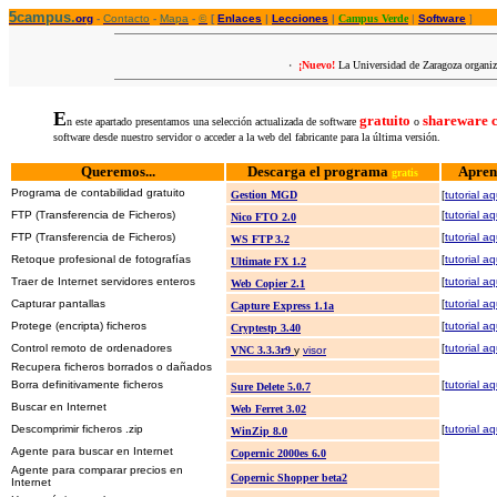
5campus.
org
-
Contacto
-
Mapa
-
©
[
Enlaces
|
Lecciones
|
Campus Verde
|
Software
]
·
¡Nuevo!
La Universidad de Zaragoza organiz
E
gratuito
shareware 
n este apartado presentamos una selección actualizada de software
o
software desde nuestro servidor o acceder a la web del fabricante para la última versión.
Queremos...
Descarga el programa
Apren
gratis
Programa de contabilidad gratuito
Gestion MGD
[
tutorial aq
FTP (Transferencia de Ficheros)
[
tutorial aq
Nico FTO 2.0
FTP (Transferencia de Ficheros)
[
tutorial aq
WS FTP 3.2
Retoque profesional de fotografías
[
tutorial aq
Ultimate FX 1.2
Traer de Internet servidores enteros
[
tutorial aq
Web Copier 2.1
Capturar pantallas
[
tutorial aq
Capture Express 1.1a
Protege (encripta) ficheros
[
tutorial aq
Cryptestp 3.40
Control remoto de ordenadores
[
tutorial aq
VNC 3.3.3r9
y
visor
Recupera ficheros borrados o dañados
Borra definitivamente ficheros
[
tutorial aq
Sure Delete 5.0.7
Buscar en Internet
Web Ferret 3.02
Descomprimir ficheros .zip
[
tutorial aq
WinZip 8.0
Agente para buscar en Internet
Copernic 2000es 6.0
Agente para comparar precios en
Copernic Shopper beta2
Internet