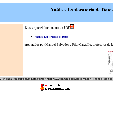
Análisis Exploratorio de Dato
D
escargue el documento en PDF
:
Análisis Exploratorio de Datos
preparados por Manuel Salvador y Pilar Gargallo, profesores de 
", [en línea]
5campus.com, Estadísitica
<http://www.5campus.com/leccion/aed> [y añadir fecha co