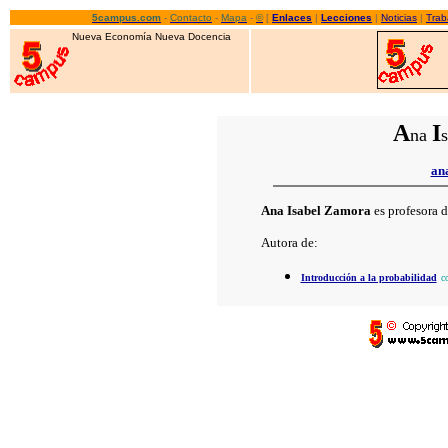
5campus.com
-
Contacto
-
Mapa
-
©
[
Enlaces
|
Lecciones
|
Noticias
|
Trab
Nueva Economía Nueva Docencia
A
I
na
an
Ana Isabel Zamora
es profesora d
Autora de:
Introducción a la probabilidad
c