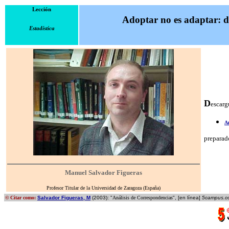
Lección
Adoptar no es adaptar: d
Estadística
D
escarg
A
preparad
Manuel Salvador Figueras
Profesor Titular de la Universidad de Zaragoza (España)
© Citar como:
Salvador Figueras, M
(2003): "
Análisis de Correspondencias
", [en línea]
5campus.co