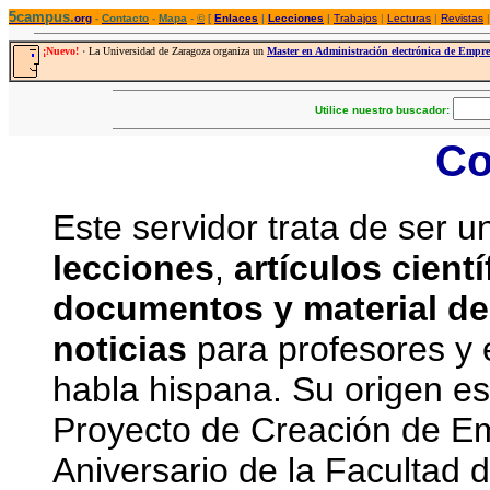
5campus.
org
-
Contacto
-
Mapa
-
©
[
Enlaces
|
Lecciones
|
Trabajos
|
Lecturas
|
Revistas
|
¡Nuevo!
·
La Universidad de Zaragoza organiza un
Master en Administración electrónica de Empr
Utilice nuestro buscador:
Co
Este servidor trata de ser u
lecciones
,
artículos cientí
documentos y material d
noticias
para profesores y e
habla hispana. Su origen es
Proyecto de Creación de E
Aniversario de la Facultad