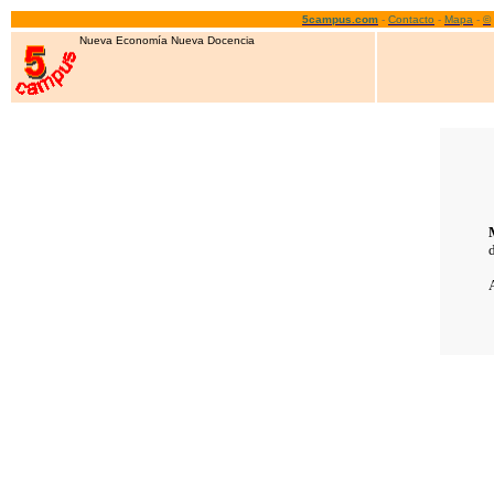
5campus.com
-
Contacto
-
Mapa
-
©
Nueva Economía Nueva Docencia