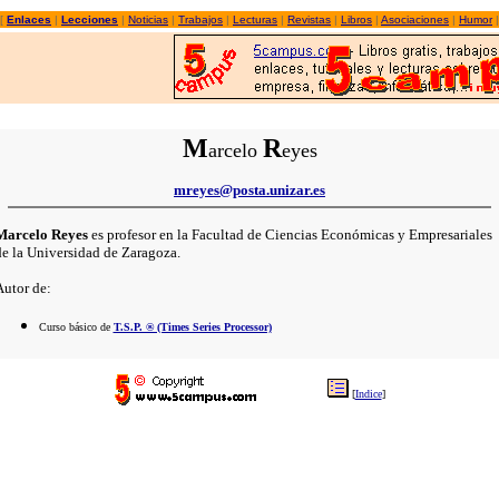
[
Enlaces
|
Lecciones
|
Noticias
|
Trabajos
|
Lecturas
|
Revistas
|
Libros
|
Asociaciones
|
Humor
M
R
arcelo
eyes
mreyes@posta.unizar.es
Marcelo Reyes
es profesor en la Facultad de Ciencias Económicas y Empresariales
de la Universidad de Zaragoza.
Autor de:
Curso básico de
T.S.P. ® (Times Series Processor)
[
Indice
]