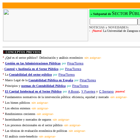
S
P
ECTOR
ÚBL
»
Subportal de
NOTICIAS y NOVEDADES:
·
¡Nuevo!
La Universidad de Zaragoza o
1
CONCEPTOS PREVIOS:
·
¿Qué es el sector público?. Delimitación y análisis económico
-sin asignar-
·
Gestión en las Administraciones Públicas
por
Pina/Torres
·
Control y Auditoría en el Sector Público
por
Pina/Torres
·
La
Contabilidad del sector público
por
Pina/Torres
·
Marco Legal de la
Contabilidad Pública en España
por
Pina/Torres
·
Principios y
normas de Contabilidad Pública
por
Pina/Torres
·
,
El Capital Intelectual en el Sector Público
por
A Bossi
Y Fuertes
y
C Serrano
¡nuevo!
·
Fundamentos normativos de la intervención pública: eficiencia, equidad y mercado
-sin asignar-
·
Los bienes públicos
-sin asignar-
·
Los efectos externos
-sin asignar-
·
Rendimientos crecientes
-sin asignar-
·
Incertidumbre y mercados de seguros
-sin asignar-
·
Los procesos decisionales en el sector público
-sin asignar-
·
Las técnicas de evaluación económica de políticas
-sin asignar-
·
El análisis coste-beneficio
-sin asignar-