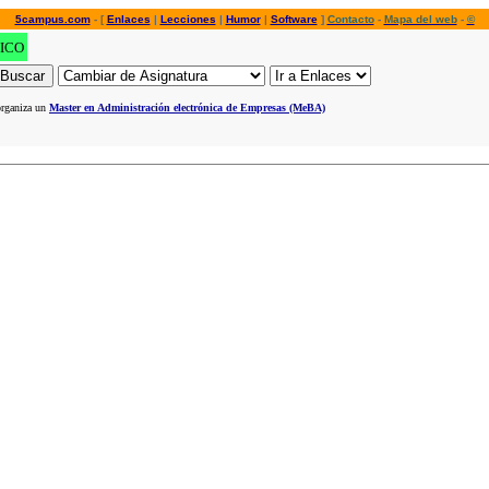
5campus.com
- [
Enlaces
|
Lecciones
|
Humor
|
Software
]
Contacto
-
Mapa del web
-
©
ICO
rganiza un
Master en Administración electrónica de Empresas (MeBA)