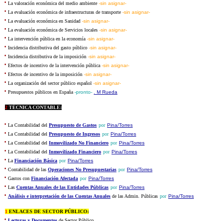
·
La valoración económica del medio ambiente
-sin asignar-
·
La evaluación económica de infraestructuras de transporte
-sin asignar-
·
La evaluación económica en Sanidad
-sin asignar-
·
La evaluación económica de Servicios locales
-sin asignar-
·
La intervención pública en la economía
-sin asignar-
·
Incidencia distributiva del gasto público
-sin asignar-
·
Incidencia distributiva de la imposición
-sin asignar-
·
Efectos de incentivo de la intervención pública
-sin asignar-
·
Efectos de incentivo de la imposición
-sin asignar-
·
La organización del sector público español
-sin asignar-
·
Presupuestos públicos en España
-pronto-
.
M Rueda
2
TÉCNICA CONTABLE:
·
La Contabilidad del
Presupuesto de Gastos
por
Pina/Torres
·
La Contabilidad del
Presupuesto de Ingresos
por
Pina/Torres
·
La Contabilidad del
Inmovilizado No Financiero
por
Pina/Torres
·
La Contabilidad del
Inmovilizado Financiero
por
Pina/Torres
·
La
Financiación Básica
por
Pina/Torres
·
Contabilidad de las
Operaciones No Presupuestarias
por
Pina/Torres
·
Gastos con
Financiación Afectada
por
Pina/Torres
·
Las
Cuentas Anuales de las Entidades Públicas
por
Pina/Torres
·
Análisis e interpretación de las Cuentas Anuales
de las Admin. Públicas
por
Pina/Torres
1
ENLACES DE SECTOR PÚBLICO:
·
Lecturas y Documentos
de Sector Público