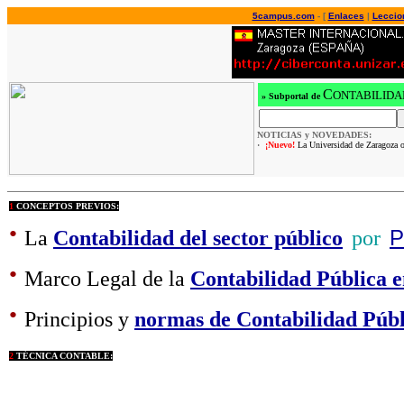
5campus.com
- [
Enlaces
|
Leccio
C
ONTABILIDAD
»
Subportal de
NOTICIAS y NOVEDADES:
·
¡Nuevo!
La Universidad de Zaragoza o
1
CONCEPTOS PREVIOS:
·
La
Contabilidad del sector público
por
P
·
Marco Legal de la
Contabilidad Pública 
·
Principios y
normas de Contabilidad Públ
2
TÉCNICA CONTABLE: