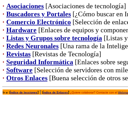
·
Asociaciones
[Asociaciones de tecnología]
·
Buscadores y Portales
[¿Cómo buscar en In
·
Comercio Electrónico
[Selección de enlac
·
Hardware
[Enlaces de equipos y componen
·
Listas y Grupos sobre tecnología
[Listas y
·
Redes Neuronales
[Una rama de la Inteligen
·
Revistas
[Revistas de Tecnología]
·
Seguridad Informática
[Enlaces sobre segu
·
Software
[Selección de servidores con mil
·
Otros Enlaces
[Buena selección de otros se
|
]
]
Ir a:
[
Índice de lecciones
[
Índice de Enlaces
¿Quiere colaborar? Contacte con el
Webmas