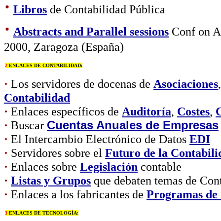
·
Libros
de Contabilidad Pública
·
Abstracts and Parallel sessions
Conf on A
2000, Zaragoza (España)
2
ENLACES DE CONTABILIDAD:
·
Los servidores de docenas de
Asociaciones
Contabilidad
·
Enlaces específicos de
Auditoría
,
Costes
,
C
·
Buscar
Cuentas Anuales de Empresas
·
El Intercambio Electrónico de Datos
EDI
·
Servidores sobre el
Futuro de la Contabili
·
Enlaces sobre
Legislación
contable
·
Listas y Grupos
que debaten temas de Cont
·
Enlaces a los fabricantes de
Programas de 
3
ENLACES DE TECNOLOGÍA: