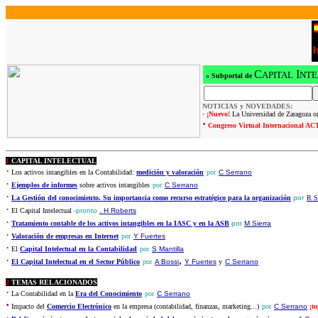
C
I
APITAL
NTE
»
Subportal de
NOTICIAS y NOVEDADES:
·
¡Nuevo!
La Universidad de Zaragoza o
·
Congreso Virtual Internacional AC
1
CAPITAL INTELECTUAL
·
Los activos intangibles en la Contabilidad:
medición y valoración
por
C Serrano
·
Ejemplos de informes
sobre activos intangibles
por
C Serrano
·
La Gestión del conocimiento. Su importancia como recurso estratégico para la organización
por
R S
·
El Capital Intelectual
-pronto
.
H Roberts
·
Tratamiento contable de los activos intangibles en la IASC y en la ASB
por
M Sierra
·
Valoración de empresas en Internet
por
Y Fuertes
·
El
Capital Intelectual en la Contabilidad
por
S Mantilla
·
,
El Capital Intelectual en el Sector Público
por
A Bossi
Y Fuertes
y
C Serrano
2
TEMAS RELACIONADOS
·
La Contabilidad en la
Era del Conocimiento
por
C Serrano
·
Impacto del
Comercio Electrónico
en la empresa (contabilidad, finanzas, marketing...)
por
C Serrano
¡to
·