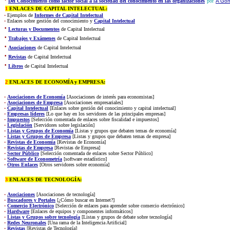
Del Conocimiento como factor social a la sociedad del conocimiento en las organizaciones
por
A Gon
1
ENLACES DE CAPITAL INTELECTUAL:
·
Ejemplos de
Informes de Capital Intelectual
·
Enlaces sobre gestión del conocimiento y
Capital Intelectual
·
Lecturas y Documentos
de Capital Intelectual
·
Trabajos y Exámenes
de Capital Intelectual
·
Asociaciones
de Capital Intelectual
·
Revistas
de Capital Intelectual
·
Libros
de Capital Intelectual
2
ENLACES DE ECONOMÍA y EMPRESA:
·
Asociaciones de Economía
[Asociaciones de interés para economistas]
·
Asociaciones de Empresa
[Asociaciones empresariales]
·
Capital Intelectual
[Enlaces sobre gestión del conocimiento y capital intelectual]
·
Empresas líderes
[Lo que hay en los servidores de las principales empresas]
·
Impuestos
[Selección comentada de enlaces sobre fiscalidad e impuestos]
·
Legislación
[Servidores sobre legislación]
·
Listas y Grupos de Economía
[Listas y grupos que debaten temas de economía]
·
Listas y Grupos de Empresa
[Listas y grupos que debaten temas de empresa]
·
Revistas de Economía
[Revistas de Economía]
·
Revistas de Empresa
[Revistas de Empresa]
·
Sector Público
[Selección comentada de enlaces sobre Sector Público]
·
Software de Econometría
[software estadístico]
·
Otros Enlaces
[Otros servidores sobre economía]
3
ENLACES DE TECNOLOGÍA:
·
Asociaciones
[Asociaciones de tecnología]
·
Buscadores y Portales
[¿Cómo buscar en Internet?]
·
Comercio Electrónico
[Selección de enlaces para aprender sobre comercio electrónico]
·
Hardware
[Enlaces de equipos y componentes informáticos]
·
Listas y Grupos sobre tecnología
[Listas y grupos de debate sobre tecnología]
·
Redes Neuronales
[Una rama de la Inteligencia Artificial]
·
Revistas
[Revistas de Tecnología]