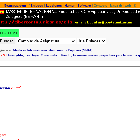
5campus.com
- [
Enlaces
|
Lecciones
|
Humor
|
Software
]
Contacto
-
Mapa del web
-
©
LECTUAL
rganiza un
Master en Administración electrónica de Empresas (MeBA)
T-INT
Intangibles, Psicología, Contabilidad, Derecho, Economía: nuevas perspectivas para la interdisci
anguino
¡nuevo!
p ten!