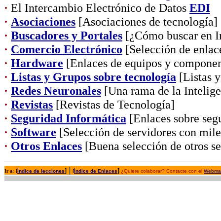
·
El Intercambio Electrónico de Datos
EDI
·
Asociaciones
[Asociaciones de tecnología]
·
Buscadores y Portales
[¿Cómo buscar en In
·
Comercio Electrónico
[Selección de enlac
·
Hardware
[Enlaces de equipos y componen
·
Listas y Grupos sobre tecnología
[Listas y
·
Redes Neuronales
[Una rama de la Inteligen
·
Revistas
[Revistas de Tecnología]
·
Seguridad Informática
[Enlaces sobre segu
·
Software
[Selección de servidores con mil
·
Otros Enlaces
[Buena selección de otros se
|
]
]
Ir a:
[
Índice de lecciones
[
Índice de Enlaces
¿Quiere colaborar? Contacte con el
Webmas