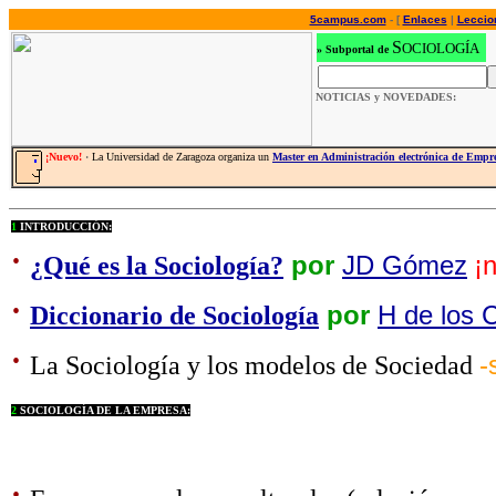
5campus.com
- [
Enlaces
|
Leccio
S
OCIOLOGÍA
»
Subportal de
NOTICIAS y NOVEDADES:
¡Nuevo!
·
La Universidad de Zaragoza organiza un
Master en Administración electrónica de Emp
1
INTRODUCCIÓN:
·
¿Qué es la Sociología?
por
JD Gómez
¡
·
Diccionario de Sociología
por
H de los
·
La Sociología y los modelos de Sociedad
-
2
SOCIOLOGÍA DE LA EMPRESA:
·