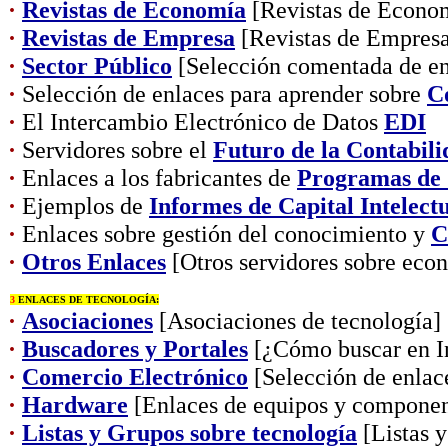
·
Revistas de Economía
[Revistas de Econo
·
Revistas de Empresa
[Revistas de Empres
·
Sector Público
[Selección comentada de en
·
Selección de enlaces para aprender sobre
C
·
El Intercambio Electrónico de Datos
EDI
·
Servidores sobre el
Futuro de la Contabili
·
Enlaces a los fabricantes de
Programas de 
·
Ejemplos de
Informes de Capital Intelect
·
Enlaces sobre gestión del conocimiento y
C
·
Otros Enlaces
[Otros servidores sobre eco
3
ENLACES DE TECNOLOGÍA:
·
Asociaciones
[Asociaciones de tecnología]
·
Buscadores y Portales
[¿Cómo buscar en In
·
Comercio Electrónico
[Selección de enlac
·
Hardware
[Enlaces de equipos y componen
·
Listas y Grupos sobre tecnología
[Listas y