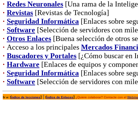
·
Redes Neuronales
[Una rama de la Inteligen
·
Revistas
[Revistas de Tecnología]
·
Seguridad Informática
[Enlaces sobre segu
·
Software
[Selección de servidores con mil
·
Otros Enlaces
[Buena selección de otros se
·
Acceso a los principales
Mercados Financi
·
Buscadores y Portales
[¿Cómo buscar en In
·
Hardware
[Enlaces de equipos y componen
·
Seguridad Informática
[Enlaces sobre segu
·
Software
[Selección de servidores con mil
|
]
]
Ir a:
[
Índice de lecciones
[
Índice de Enlaces
¿Quiere colaborar? Contacte con el
Webmas