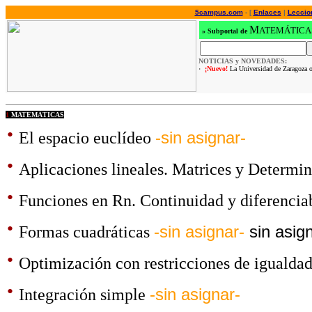
5campus.com
- [
Enlaces
|
Leccio
M
ATEMÁTICA
»
Subportal de
NOTICIAS y NOVEDADES:
·
¡Nuevo!
La Universidad de Zaragoza o
1
MATEMÁTICAS
·
El espacio euclídeo
-sin asignar-
·
Aplicaciones lineales. Matrices y Determi
·
Funciones en Rn. Continuidad y diferencia
·
Formas cuadráticas
-sin asignar-
sin asig
·
Optimización con restricciones de igualda
·
Integración simple
-sin asignar-