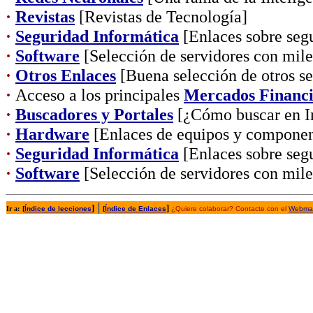
·
Revistas
[Revistas de Tecnología]
·
Seguridad Informática
[Enlaces sobre segu
·
Software
[Selección de servidores con mil
·
Otros Enlaces
[Buena selección de otros se
·
Acceso a los principales
Mercados Financi
·
Buscadores y Portales
[¿Cómo buscar en In
·
Hardware
[Enlaces de equipos y componen
·
Seguridad Informática
[Enlaces sobre segu
·
Software
[Selección de servidores con mil
|
]
]
Ir a:
[
Índice de lecciones
[
Índice de Enlaces
¿Quiere colaborar? Contacte con el
Webmas