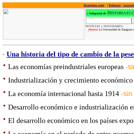
5campus.com
- [
Enlaces
|
Leccio
H
ISTORIA EC
»
Subportal de
NOTICIAS y NOVEDADES:
·
¡Nuevo!
La Universidad de Zaragoza o
·
Una historia del tipo de cambio de la pes
·
Las economías preindustriales europeas
-s
·
Industrialización y crecimiento económic
·
La economía internacional hasta 1914
-sin
·
Desarrollo económico e industrialización e
·
El desarrollo económico en los países expo
·
La economía en el período de entre guerra