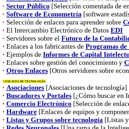
·
Sector Público
[Selección comentada de en
·
Software de Econometría
[software estadí
·
Selección de enlaces para aprender sobre
C
·
El Intercambio Electrónico de Datos
EDI
·
Servidores sobre el
Futuro de la Contabili
·
Enlaces a los fabricantes de
Programas de 
·
Ejemplos de
Informes de Capital Intelect
·
Enlaces sobre gestión del conocimiento y
C
·
Otros Enlaces
[Otros servidores sobre eco
3
ENLACES DE TECNOLOGÍA:
·
Asociaciones
[Asociaciones de tecnología]
·
Buscadores y Portales
[¿Cómo buscar en In
·
Comercio Electrónico
[Selección de enlac
·
Hardware
[Enlaces de equipos y componen
·
Listas y Grupos sobre tecnología
[Listas y
·
Redes Neuronales
[Una rama de la Inteligen