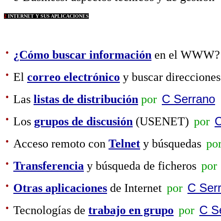
2
INTERNET Y SUS APLICACIONES
·
¿Cómo buscar información
en el WWW?
·
El
correo electrónico
y buscar direcciones
·
Las
listas de distribución
por
C Serrano
·
Los
grupos de discusión
(USENET)
por
C
·
Acceso remoto con
Telnet
y búsquedas
po
·
Transferencia
y búsqueda de ficheros
por
·
Otras aplicaciones
de Internet
por
C Ser
·
Tecnologías de
trabajo en grupo
por
C S