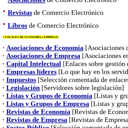
·
Revistas
de Comercio Electrónico
·
Libros
de Comercio Electrónico
2
ENLACES DE ECONOMÍA y EMPRESA:
·
Asociaciones de Economía
[Asociaciones d
·
Asociaciones de Empresa
[Asociaciones em
·
Capital Intelectual
[Enlaces sobre gestión 
·
Empresas líderes
[Lo que hay en los servid
·
Impuestos
[Selección comentada de enlaces
·
Legislación
[Servidores sobre legislación]
·
Listas y Grupos de Economía
[Listas y gr
·
Listas y Grupos de Empresa
[Listas y gru
·
Revistas de Economía
[Revistas de Econo
·
Revistas de Empresa
[Revistas de Empres
·
Sector Público
[Selección comentada de en