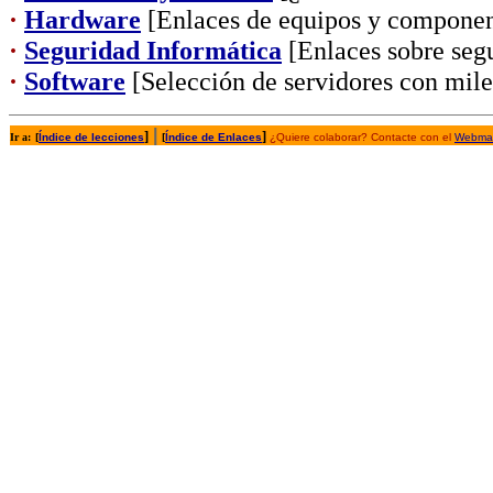
·
Hardware
[Enlaces de equipos y componen
·
Seguridad Informática
[Enlaces sobre segu
·
Software
[Selección de servidores con mil
|
]
]
Ir a:
[
Índice de lecciones
[
Índice de Enlaces
¿Quiere colaborar? Contacte con el
Webmas