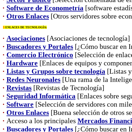
·
Software de Econometría
[software estadí
·
Otros Enlaces
[Otros servidores sobre eco
3
ENLACES DE TECNOLOGÍA:
·
Asociaciones
[Asociaciones de tecnología]
·
Buscadores y Portales
[¿Cómo buscar en In
·
Comercio Electrónico
[Selección de enlac
·
Hardware
[Enlaces de equipos y componen
·
Listas y Grupos sobre tecnología
[Listas y
·
Redes Neuronales
[Una rama de la Inteligen
·
Revistas
[Revistas de Tecnología]
·
Seguridad Informática
[Enlaces sobre segu
·
Software
[Selección de servidores con mil
·
Otros Enlaces
[Buena selección de otros se
·
Acceso a los principales
Mercados Financi
·
Buscadores y Portales
[¿Cómo buscar en In