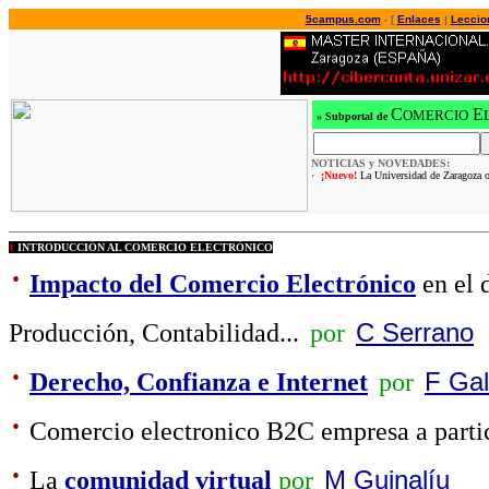
5campus.com
- [
Enlaces
|
Leccio
C
E
OMERCIO
»
Subportal de
NOTICIAS y NOVEDADES:
·
¡Nuevo!
La Universidad de Zaragoza o
1
INTRODUCCIÓN AL COMERCIO ELECTRÓNICO
·
Impacto del Comercio Electrónico
en el 
Producción, Contabilidad...
por
C Serrano
·
Derecho, Confianza e Internet
por
F Gal
·
Comercio electronico B2C empresa a parti
·
La
comunidad virtual
por
M Guinalíu