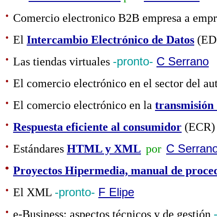
·
Comercio electronico B2B empresa a emp
·
El
Intercambio Electrónico de Datos
(ED
·
Las tiendas virtuales
-pronto-
C Serrano
·
El comercio electrónico en el sector del a
·
El comercio electrónico en la
transmisión
·
Respuesta eficiente al consumidor
(ECR)
·
Estándares
HTML y XML
por
C Serran
·
Proyectos Hipermedia, manual de proce
·
El XML
-pronto-
F Elipe
·
e-Business: aspectos técnicos y de gestión