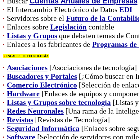
·
Buscar
Cuentas Anuales de Empresas
·
El Intercambio Electrónico de Datos
EDI
·
Servidores sobre el
Futuro de la Contabili
·
Enlaces sobre
Legislación
contable
·
Listas y Grupos
que debaten temas de Cont
·
Enlaces a los fabricantes de
Programas de 
3
ENLACES DE TECNOLOGÍA:
·
Asociaciones
[Asociaciones de tecnología]
·
Buscadores y Portales
[¿Cómo buscar en In
·
Comercio Electrónico
[Selección de enlac
·
Hardware
[Enlaces de equipos y componen
·
Listas y Grupos sobre tecnología
[Listas y
·
Redes Neuronales
[Una rama de la Inteligen
·
Revistas
[Revistas de Tecnología]
·
Seguridad Informática
[Enlaces sobre segu
·
Software
[Selección de servidores con mil