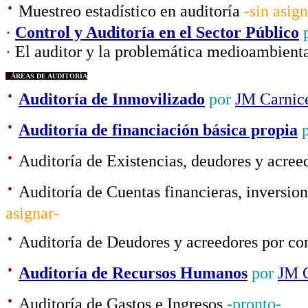
·
Muestreo estadístico en auditoría
-sin asign
·
Control y Auditoría en el Sector Público
·
El auditor y la problemática medioambient
2
ÁREAS DE AUDITORÍA
·
Auditoría de Inmovilizado
por
JM Carnic
·
Auditoría de financiación básica propia
·
Auditoría de Existencias, deudores y acree
·
Auditoría de Cuentas financieras, inversion
asignar-
·
Auditoría de Deudores y acreedores por co
·
Auditoría de Recursos Humanos
por
JM C
·
Auditoría de Gastos e Ingresos
-pronto-