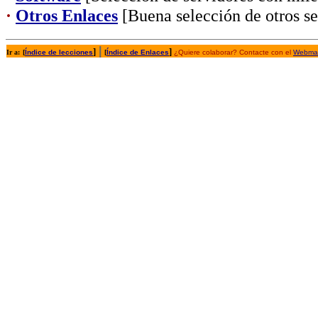
·
Otros Enlaces
[Buena selección de otros se
|
]
]
Ir a:
[
Índice de lecciones
[
Índice de Enlaces
¿Quiere colaborar? Contacte con el
Webmas