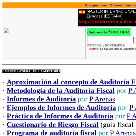
5campus.com
- [
Enlaces
|
Leccio
A
UDITORÍA
»
Subportal de
NOTICIAS y NOVEDADES:
·
¡Nuevo!
La Universidad de Zaragoza o
1
MARCO GENERAL DE LA AUDITORÍA
·
Aproximación al concepto de Auditoría F
·
Metodología de la Auditoría Fiscal
por
P 
·
Informes de Auditoría
por
P Arenas
·
Ejemplos de Informes de Auditoría
por
P 
·
Práctica de Informes de Auditoría
por
P 
·
Cuestionario de Riesgo Fiscal
(guía fiscal 
·
Programa de auditoría fiscal
por
P Arenas