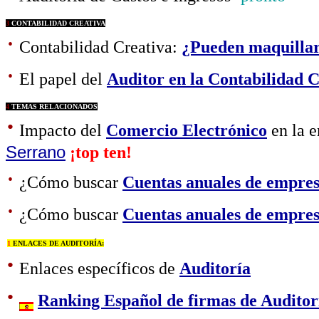
3
CONTABILIDAD CREATIVA
·
Contabilidad Creativa:
¿Pueden maquillars
·
El papel del
Auditor en la Contabilidad C
4
TEMAS RELACIONADOS
·
Impacto del
Comercio Electrónico
en la e
Serrano
¡top ten!
·
¿Cómo buscar
Cuentas anuales de empres
·
¿Cómo buscar
Cuentas anuales de empre
1
ENLACES DE AUDITORÍA:
·
Enlaces específicos de
Auditoría
·
Ranking Español de firmas de Auditor