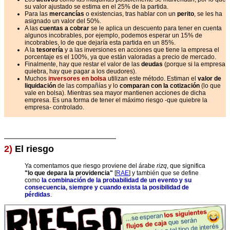
su valor ajustado se estima en el 25% de la partida.
Para las
mercancías
o existencias, tras hablar con un
perito
, se les ha
asignado un valor del 50%.
A las
cuentas a cobrar
se le aplica un descuento para tener en cuenta
algunos incobrables, por ejemplo, podemos esperar un 15% de
incobrables, lo de que dejaría esta partida en un 85%.
A la
tesorería
y a las inversiones en acciones que tiene la empresa el
porcentaje es el 100%, ya que están valoradas a precio de mercado.
Finalmente, hay que restar el valor de las
deudas
(porque si la empresa
quiebra, hay que pagar a los deudores).
Muchos
inversores en bolsa
utilizan este método. Estiman el
valor de
liquidación
de las compañías y lo
comparan con la cotización
(lo que
vale en bolsa). Mientras sea mayor mantienen acciones de dicha
empresa. Es una forma de tener el máximo riesgo -que quiebre la
empresa- controlado.
2)
El riesgo
Ya comentamos que riesgo proviene del árabe
rizq
, que significa
"lo que depara la providencia"
[
RAE
] y también que se define
como
la combinación de la probabilidad de un evento y su
consecuencia, siempre y cuando exista la posibilidad de
pérdidas
.