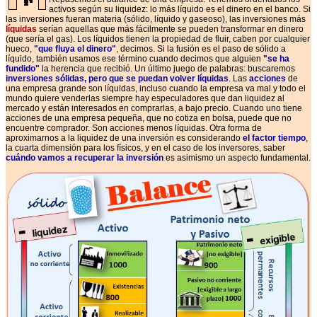
activos según su liquidez
: lo más líquido es el dinero en el banco.
Si
las inversiones fueran materia (sólido, líquido y gaseoso), las inversiones más
líquidas
serían aquellas que más fácilmente se pueden transformar en dinero
(que sería el gas). Los líquidos tienen la propiedad de fluir, caben por cualquier
hueco,
"
que fluya el dinero
"
, decimos.
Si la fusión es el paso de sólido a
líquido, también usamos ese término cuando decimos que alguien
"
se ha
fundido
"
la herencia que recibió.
Un último juego de palabras: buscaremos
inversiones sólidas, pero que se puedan volver líquidas
.
Las
acciones
de
una empresa grande son líquidas, incluso cuando la empresa va mal y todo el
mundo quiere venderlas siempre hay especuladores que dan liquidez al
mercado y están interesados en comprarlas, a bajo precio. Cuando uno tiene
acciones de una empresa pequeña, que no cotiza en bolsa, puede que no
encuentre comprador. Son acciones menos líquidas.
Otra forma de
aproximarnos a la liquidez de una inversión es considerando
el factor tiempo
,
la cuarta dimensión para los físicos, y en el caso de los inversores, saber
cuándo vamos a recuperar la inversión
es asimismo un aspecto fundamental.