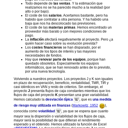
Todo depende de
las ventas
. Y la estimación que
realizamos no se ha parecido mucho a la realidad (por
alto o por bajo).
El coste de los
salarios
. Acertamos bastante, pero ha
habido que contratar a otra persona. Y ha habido una
baja que nos ha descolocado las previsiones.
El coste de las
materias primas
. Hemos encontrado un
proveedor más barato y con mejores condiciones de
pago.
La
inflación
afectará negativamente al proyecto. Pero ¿a
quién hacer caso sobre su evolución prevista?
Los
costes financieros
se han disparado, por el
aumento de los tipos de interés y las mayores
necesidades de fondos.
Hay que
renovar parte de los equipos
, porque han
quedado obsoletos. Especialmente los equipos
informáticos, que se han renovado antes de lo previsto,
por una nueva tecnología.
Volviendo a nuestros proyectos. Los proyectos J y K son iguales
en plazo de recuperación, beneficio, rentabilidad, TMR, TIR y
casi idénticos en VAN y resto de criterios. Sin embargo, el
proyecto
J
presenta flujos de caja constantes mientras que los
flujos de caja del proyecto
K
presentan una gran variabilidad.
Hemos calculado la
desviación típica
, que es
una medida
de riesgo muy utilizada en finanzas
(
Markowitz, 1952
),
conocida como
volatilidad
, ya que se espera que cuanto
mayor sea la dispersión o variabilidad de los flujos de caja,
mayor será la posibilidad de que difieran el rendimiento
esperado y el obtenido. Hemos utilizado la función de Excel