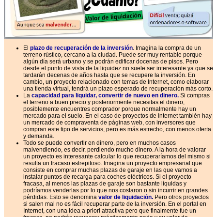
El
plazo de recuperación de la inversión
. Imagina la compra de un
terreno rústico, cercano a la ciudad. Puede ser muy rentable porque
algún día será urbano y se podrán edificar docenas de pisos. Pero
desde el punto de vista de la liquidez no suele ser interesante ya que se
tardarán decenas de años hasta que se recupere la inversión.
En
cambio, un proyecto relacionado con temas de Internet, como elaborar
una tienda virtual, tendrá un plazo esperado de recuperación más corto.
La
capacidad para liquidar, convertir de nuevo en dinero.
Si compras
el terreno a buen precio y posteriormente necesitas el dinero,
posiblemente encuentres comprador porque normalmente hay un
mercado para el suelo.
En el caso de proyectos de Internet también hay
un mercado de compraventa de páginas web, con inversores que
compran este tipo de servicios, pero es más estrecho, con menos oferta
y demanda.
Todo se puede convertir en dinero, pero en muchos casos
malvendiendo, es decir, perdiendo mucho dinero. A la hora de valorar
un proyecto es interesante calcular lo que recuperaríamos del mismo si
resulta un fracaso estrepitoso.
Imagina un proyecto empresarial que
consiste en comprar muchas plazas de garaje en las que vamos a
instalar puntos de recarga para c
oches eléctricos. Si el proyecto
fracasa, al menos las plazas de garaje son bastante líquidas y
podríamos venderlas por lo que nos costaron o sin incurrir en grandes
pérdidas. Esto se denomina
valor de liquidación
.
Pero otros proyectos
si salen mal no es fácil recuperar parte de la inversión. En el portal en
Internet, con una idea a priori atractiva pero que finalmente fue un