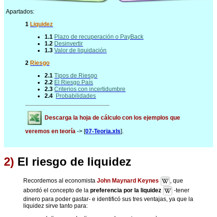
Apartados:
1
Liquidez
1.1
Plazo de recuperación o PayBack
1.2
Desinvertir
1.3
Valor de liquidación
2
Riesgo
2.1
Tipos de Riesgo
2.2
El Riesgo País
2.3
Criterios con incertidumbre
2.4
Probabilidades
Descarga la hoja de cálculo con los ejemplos que
veremos en teoría
-> [
07-Teoria.xls
].
2)
El riesgo de liquidez
Recordemos al economista
John Maynard Keynes
, que
abordó el concepto de la
preferencia por la liquidez
-tener
dinero para poder gastar- e identificó sus tres ventajas, ya que la
liquidez sirve tanto para: