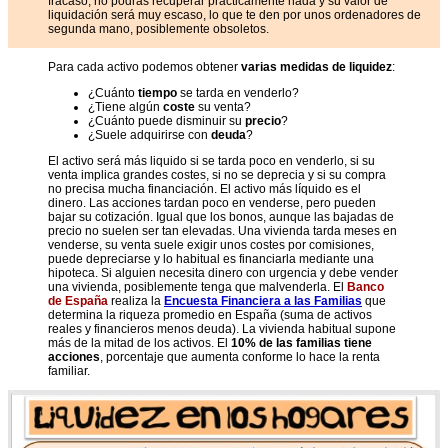
fracaso, no podrás recuperar prácticamente nada y su valor de
liquidación será muy escaso, lo que te den por unos ordenadores de
segunda mano, posiblemente obsoletos.
Para cada activo podemos obtener
varias medidas de liquidez
:
¿Cuánto
tiempo
se tarda en venderlo?
¿Tiene algún
coste
su venta?
¿Cuánto puede disminuir su
precio
?
¿Suele adquirirse con
deuda
?
El activo será más liquido si se tarda poco en venderlo, si su
venta implica grandes costes, si no se deprecia y si su compra
no precisa mucha financiación. El activo más líquido es el
dinero. Las acciones tardan poco en venderse, pero pueden
bajar su cotización. Igual que los bonos, aunque las bajadas de
precio no suelen ser tan elevadas. Una vivienda tarda meses en
venderse, su venta suele exigir unos costes por comisiones,
puede depreciarse y lo habitual es financiarla mediante una
hipoteca. Si alguien necesita dinero con urgencia y debe vender
una vivienda, posiblemente tenga que malvenderla. El
Banco
de España
realiza la
Encuesta Financiera a las Familias
que
determina la riqueza promedio en España (suma de activos
reales y financieros menos deuda). La vivienda habitual supone
más de la mitad de los activos. El
10% de las familias tiene
acciones
, porcentaje que aumenta conforme lo hace la renta
familiar.