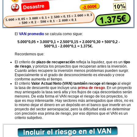
El
VAN promedio
se calcula como sigue:
5.000*0,05 + 3.000*0,1 + 2.500*0,15 + 2.000*0,30 + 500*0,2 -
500*0,1 - 2.000*0,1
=
1.375€
.
Recordemos que:
El criterio de
plazo de recuperación
refleja la liquidez, que es un
tipo
de riesgo
, y prioriza los proyectos que recuperan antes la inversión.
Cuanto antes recupere la inversión menos problemas pueden surgir.
Especialmente s
i el grado de desconocimiento es elevado y crece
conforme aumenta el tiempo.
El criterio
Valor Actual Neto (VAN) también recoge el riesgo
al elegir
la tasa de descuento que incluye una
prima de riesgo
. En un proyecto
muy arriesgado la tasa será alta y los flujos de caja descontados serán
menores. De esta forma el VAN recoge el riesgo de los proyectos, lo
que es muy interesante. Hay sectores más arriesgados que otros, no es
lo mismo dejar el dinero en un depósito en el banco que invertir en un
proyecto del sector aeroespacial, pero la dificultad está en determinar
con precisión esa prima de riesgo, por eso
dijimos que el VAN es un
criterio subjetivo
.