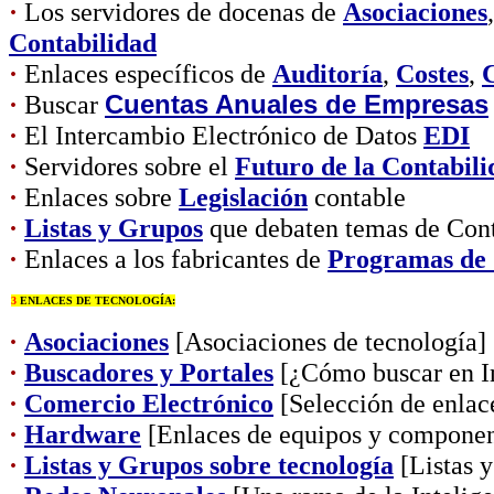
·
Los servidores de docenas de
Asociaciones
Contabilidad
·
Enlaces específicos de
Auditoría
,
Costes
,
C
·
Buscar
Cuentas Anuales de Empresas
·
El Intercambio Electrónico de Datos
EDI
·
Servidores sobre el
Futuro de la Contabili
·
Enlaces sobre
Legislación
contable
·
Listas y Grupos
que debaten temas de Cont
·
Enlaces a los fabricantes de
Programas de 
3
ENLACES DE TECNOLOGÍA:
·
Asociaciones
[Asociaciones de tecnología]
·
Buscadores y Portales
[¿Cómo buscar en In
·
Comercio Electrónico
[Selección de enlac
·
Hardware
[Enlaces de equipos y componen
·
Listas y Grupos sobre tecnología
[Listas y