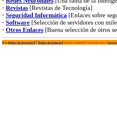
·
Redes Neuronales
[Una rama de la Inteligen
·
Revistas
[Revistas de Tecnología]
·
Seguridad Informática
[Enlaces sobre segu
·
Software
[Selección de servidores con mil
·
Otros Enlaces
[Buena selección de otros se
|
]
]
Ir a:
[
Índice de lecciones
[
Índice de Enlaces
¿Quiere colaborar? Contacte con el
Webmas