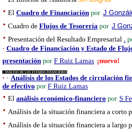
·
El
Cuadro de Financiación
por
J Gonzá
·
Cuadro de
Flujos de Tesorería
por
J Gon
·
Presentación del Resultado Empresarial
.
p
·
Cuadro de Financiación y Estado de Flujo
presentación
por
F Ruiz Lamas
¡nuevo!
2
ÁNÁLISIS DE LOS ESTADOS FINANCIEROS
·
·
Análisis de los Estados de circulación fi
de efectivo
por
F Ruiz Lamas
·
El
análisis económico-financiero
por
S F
·
Análisis de la situación financiera a corto 
·
Análisis de la situación financiera a largo 